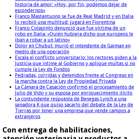
historia de amor: «Hoy, por fin, podemos dejar de
escondernos»
Franco Mastantuono se fue de Real Madrid y en Italia
lo recibió una multitud: jugará en Fiorentina
Franco Colapinto denunció que fue víctima de un
robo en Italia: «Quién hubiera dicho que europeos le
iban a robar a un latino»
Dolor en Chubut: murió el intendente de Gaiman en
medio de una operación
Escala el conflicto universitario: los rectores piden a la
Justicia que intime al Gobierno y aplique multas si no
cumple la Ley de Fondos
Pedradas, corridas y detenidos frente al Congreso en
la marcha contra la Ley de Propiedad Privada
La Cámara de Casación confirmó el procesamiento de
Julio de Vido y su esposa por enriquecimiento ilícito
La contundente respuesta de Benegas Lynch a una
senadora K que quiso sacarlo del debate de la Ley de
Tierras por tener una empresa que vende campos a
extranjeros
Con entrega de habilitaciones,
atención veterinaria y productos a