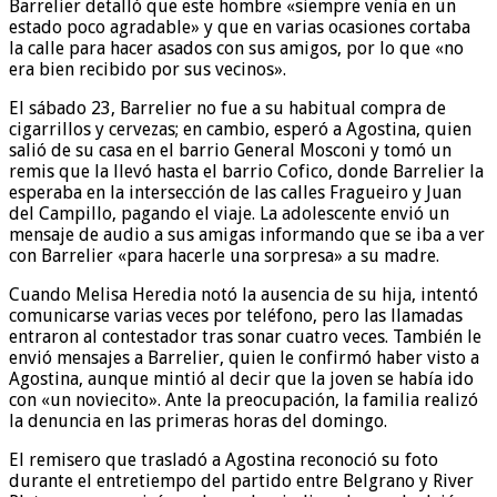
Barrelier detalló que este hombre «siempre venía en un
estado poco agradable» y que en varias ocasiones cortaba
la calle para hacer asados con sus amigos, por lo que «no
era bien recibido por sus vecinos».
El sábado 23, Barrelier no fue a su habitual compra de
cigarrillos y cervezas; en cambio, esperó a Agostina, quien
salió de su casa en el barrio General Mosconi y tomó un
remis que la llevó hasta el barrio Cofico, donde Barrelier la
esperaba en la intersección de las calles Fragueiro y Juan
del Campillo, pagando el viaje. La adolescente envió un
mensaje de audio a sus amigas informando que se iba a ver
con Barrelier «para hacerle una sorpresa» a su madre.
Cuando Melisa Heredia notó la ausencia de su hija, intentó
comunicarse varias veces por teléfono, pero las llamadas
entraron al contestador tras sonar cuatro veces. También le
envió mensajes a Barrelier, quien le confirmó haber visto a
Agostina, aunque mintió al decir que la joven se había ido
con «un noviecito». Ante la preocupación, la familia realizó
la denuncia en las primeras horas del domingo.
El remisero que trasladó a Agostina reconoció su foto
durante el entretiempo del partido entre Belgrano y River