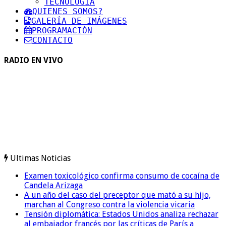
TECNOLOGIA
QUIENES SOMOS?
GALERÍA DE IMÁGENES
PROGRAMACIÓN
CONTACTO
RADIO EN VIVO
Ultimas Noticias
Examen toxicológico confirma consumo de cocaína de
Candela Arizaga
A un año del caso del preceptor que mató a su hijo,
marchan al Congreso contra la violencia vicaria
Tensión diplomática: Estados Unidos analiza rechazar
al embajador francés por las críticas de París a