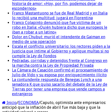
historia de amor: «Hoy, por fin, podemos dejar de
escondernos»
Franco Mastantuono se fue de Real Madrid y en Italia
lo recibió una multitud: jugará en Fiorentina
Franco Colapinto denunció que fue víctima de un
robo en Italia: «Quién hubiera dicho que europeos le
iban a robar a un latino»
Dolor en Chubut: murió el intendente de Gaiman en
medio de una operación
Escala el conflicto universitario: los rectores piden a la
Justicia que intime al Gobierno y aplique multas si no
cumple la Ley de Fondos
Pedradas, corridas y detenidos frente al Congreso en
la marcha contra la Ley de Propiedad Privada
La Cámara de Casación confirmó el procesamiento de
Julio de Vido y su esposa por enriquecimiento ilícito
La contundente respuesta de Benegas Lynch a una
senadora K que quiso sacarlo del debate de la Ley de
Tierras por tener una empresa que vende campos a
extranjeros
Inicio
/
ECONOMIA
/
Caputo, optimista ante empresarios:
anticipó que la inflación de abril fue más baja y que la