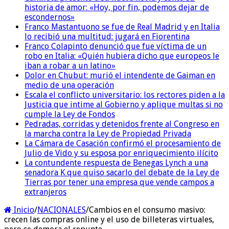
historia de amor: «Hoy, por fin, podemos dejar de
escondernos»
Franco Mastantuono se fue de Real Madrid y en Italia
lo recibió una multitud: jugará en Fiorentina
Franco Colapinto denunció que fue víctima de un
robo en Italia: «Quién hubiera dicho que europeos le
iban a robar a un latino»
Dolor en Chubut: murió el intendente de Gaiman en
medio de una operación
Escala el conflicto universitario: los rectores piden a la
Justicia que intime al Gobierno y aplique multas si no
cumple la Ley de Fondos
Pedradas, corridas y detenidos frente al Congreso en
la marcha contra la Ley de Propiedad Privada
La Cámara de Casación confirmó el procesamiento de
Julio de Vido y su esposa por enriquecimiento ilícito
La contundente respuesta de Benegas Lynch a una
senadora K que quiso sacarlo del debate de la Ley de
Tierras por tener una empresa que vende campos a
extranjeros
Inicio
/
NACIONALES
/
Cambios en el consumo masivo:
crecen las compras online y el uso de billeteras virtuales,