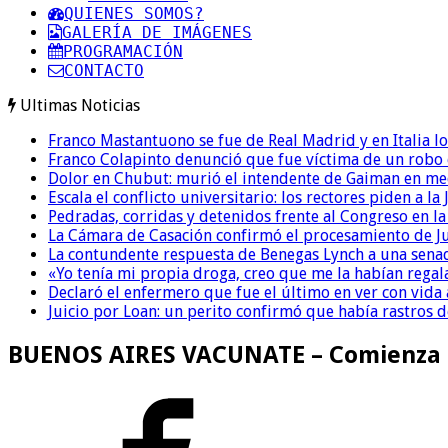
QUIENES SOMOS?
GALERÍA DE IMÁGENES
PROGRAMACIÓN
CONTACTO
Ultimas Noticias
Franco Mastantuono se fue de Real Madrid y en Italia lo
Franco Colapinto denunció que fue víctima de un robo e
Dolor en Chubut: murió el intendente de Gaiman en me
Escala el conflicto universitario: los rectores piden a 
Pedradas, corridas y detenidos frente al Congreso en l
La Cámara de Casación confirmó el procesamiento de Jul
La contundente respuesta de Benegas Lynch a una senad
«Yo tenía mi propia droga, creo que me la habían regala
Declaró el enfermero que fue el último en ver con vid
Juicio por Loan: un perito confirmó que había rastros d
BUENOS AIRES VACUNATE – Comienza la 