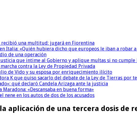
 recibió una multitud: jugará en Fiorentina
n Italia: «Quién hubiera dicho que europeos le iban a robar a
dio de una operación
la Justicia que intime al Gobierno y aplique multas si no cumple
a marcha contra la Ley de Propiedad Privada
io de Vido y su esposa por enriquecimiento ilícito
ora K que quiso sacarlo del debate de la Ley de Tierras por 
do»: qué declaró Candela Arizaga ante la justicia
a a Maradona: «Descansaba en buena forma»
el nene en los autos de dos de los acusados
aplicación de una tercera dosis de re