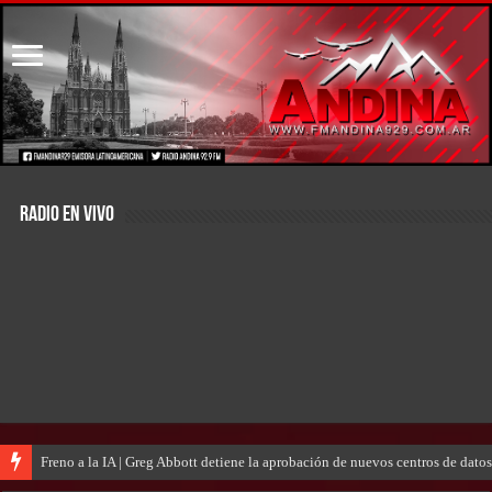
RADIO EN VIVO
Freno a la IA | Greg Abbott detiene la aprobación de nuevos centros de dat