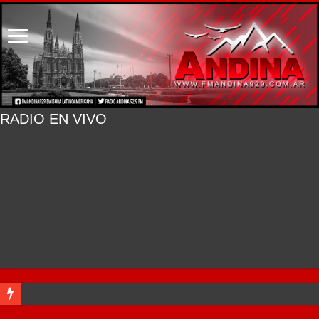
RADIO EN VIVO
River lo descartó y el pibe Jaime brilla en Peñarol de Montevideo: «¿Nos dieron