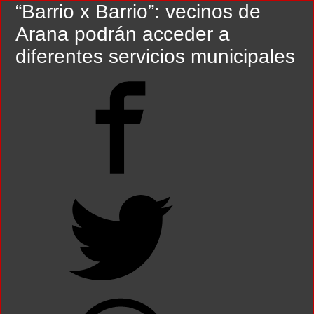
“Barrio x Barrio”: vecinos de
Flávio Bolsonaro culpó a Lula da Silva de la crisis con Argentina y a su «polític
Arana podrán acceder a
Camilota presentó a su nueva novia y contó su historia de amor: «Hoy, por fin, 
diferentes servicios municipales
Franco Mastantuono se fue de Real Madrid y en Italia lo recibió una multitud: ju
Franco Colapinto denunció que fue víctima de un robo en Italia: «Quién hubiera d
Dolor en Chubut: murió el intendente de Gaiman en medio de una operación
Escala el conflicto universitario: los rectores piden a la Justicia que intime al 
Pedradas, corridas y detenidos frente al Congreso en la marcha contra la Ley de 
La Cámara de Casación confirmó el procesamiento de Julio de Vido y su esposa po
La contundente respuesta de Benegas Lynch a una senadora K que quiso sacarlo de