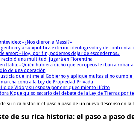
Montevideo: «¿Nos dieron a Messi?»
Argentina y a su «política exterior ideologizada y de confrontac
 de amor: «Hoy, por fin, podemos dejar de escondernos»
 recibió una multitud: jugará en Fiorentina
n Italia: «Quién hubiera dicho que europeos le iban a robar a
dio de una operación
la Justicia que intime al Gobierno y aplique multas si no cumple
a marcha contra la Ley de Propiedad Privada
io de Vido y su esposa por enriquecimiento ilícito
ora K que quiso sacarlo del debate de la Ley de Tierras por 
 de su rica historia: el paso a paso de un nuevo descenso en la
te de su rica historia: el paso a paso 