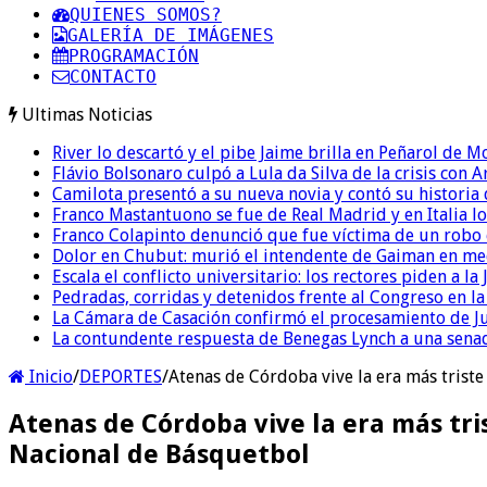
QUIENES SOMOS?
GALERÍA DE IMÁGENES
PROGRAMACIÓN
CONTACTO
Ultimas Noticias
River lo descartó y el pibe Jaime brilla en Peñarol de 
Flávio Bolsonaro culpó a Lula da Silva de la crisis con 
Camilota presentó a su nueva novia y contó su historia
Franco Mastantuono se fue de Real Madrid y en Italia lo
Franco Colapinto denunció que fue víctima de un robo e
Dolor en Chubut: murió el intendente de Gaiman en me
Escala el conflicto universitario: los rectores piden a 
Pedradas, corridas y detenidos frente al Congreso en l
La Cámara de Casación confirmó el procesamiento de Jul
La contundente respuesta de Benegas Lynch a una senad
Inicio
/
DEPORTES
/
Atenas de Córdoba vive la era más triste
Atenas de Córdoba vive la era más tris
Nacional de Básquetbol