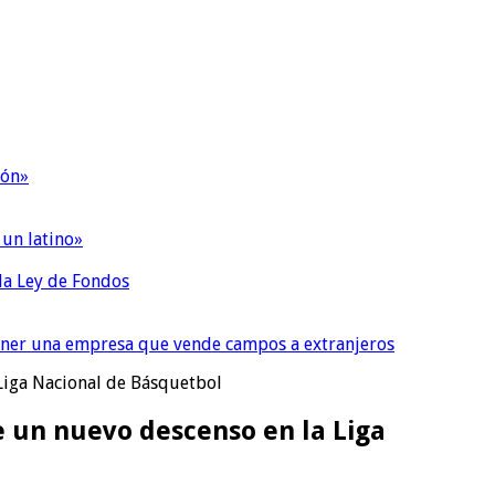
ión»
 un latino»
 la Ley de Fondos
tener una empresa que vende campos a extranjeros
 Liga Nacional de Básquetbol
de un nuevo descenso en la Liga