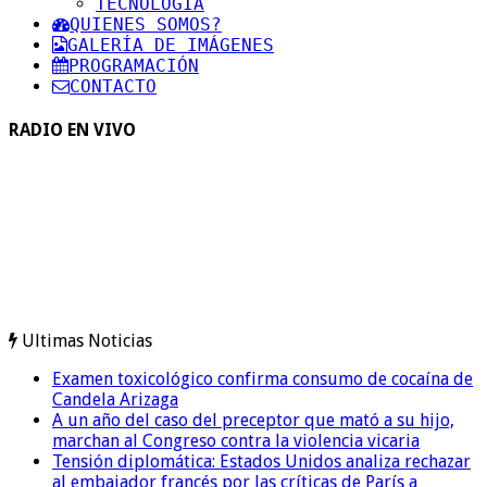
TECNOLOGIA
QUIENES SOMOS?
GALERÍA DE IMÁGENES
PROGRAMACIÓN
CONTACTO
RADIO EN VIVO
Ultimas Noticias
Examen toxicológico confirma consumo de cocaína de
Candela Arizaga
A un año del caso del preceptor que mató a su hijo,
marchan al Congreso contra la violencia vicaria
Tensión diplomática: Estados Unidos analiza rechazar
al embajador francés por las críticas de París a