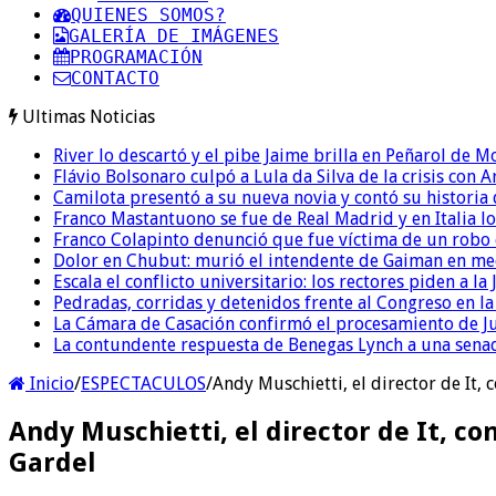
QUIENES SOMOS?
GALERÍA DE IMÁGENES
PROGRAMACIÓN
CONTACTO
Ultimas Noticias
River lo descartó y el pibe Jaime brilla en Peñarol de 
Flávio Bolsonaro culpó a Lula da Silva de la crisis con 
Camilota presentó a su nueva novia y contó su historia
Franco Mastantuono se fue de Real Madrid y en Italia lo
Franco Colapinto denunció que fue víctima de un robo e
Dolor en Chubut: murió el intendente de Gaiman en me
Escala el conflicto universitario: los rectores piden a 
Pedradas, corridas y detenidos frente al Congreso en l
La Cámara de Casación confirmó el procesamiento de Jul
La contundente respuesta de Benegas Lynch a una senad
Inicio
/
ESPECTACULOS
/
Andy Muschietti, el director de It,
Andy Muschietti, el director de It, co
Gardel