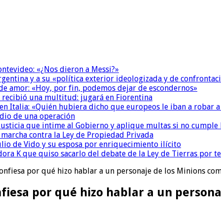
Montevideo: «¿Nos dieron a Messi?»
Argentina y a su «política exterior ideologizada y de confrontac
 de amor: «Hoy, por fin, podemos dejar de escondernos»
 recibió una multitud: jugará en Fiorentina
n Italia: «Quién hubiera dicho que europeos le iban a robar a
dio de una operación
la Justicia que intime al Gobierno y aplique multas si no cumple
a marcha contra la Ley de Propiedad Privada
io de Vido y su esposa por enriquecimiento ilícito
ora K que quiso sacarlo del debate de la Ley de Tierras por 
 confiesa por qué hizo hablar a un personaje de los Minions com
nfiesa por qué hizo hablar a un persona