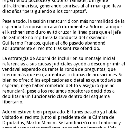
repartiendo pochoclo y Rodolfo Tailhade, dirigente
ultrakirchnerista, generando sonrisas al afirmar que lleva
diez años “persiguiendo a los corruptos”.
Pese a todo, la sesión transcurrió con más normalidad de la
esperada. La oposición atacó duramente a Adorni, aunque
el kirchnerismo duro evitó cruzar la línea para que el jefe
de Gabinete no repitiera la conducta del exsenador
Guillermo Francos, quien el año pasado abandonó
abruptamente el recinto tras sentirse ofendido.
La estrategia de Adorni de incluir en su mensaje inicial
referencias a sus causas judiciales ayudó a descomprimir el
vendaval esperado durante la ronda de preguntas, que
fueron más que eso, auténticas tribunas de acusaciones. Si
bien no ofreció las explicaciones o detalles que todavía se
esperan, negó haber cometido delito y aseguró que no
renunciará, pese a los reclamos opositores decididos a
debilitar a un funcionario clave dentro del esquema
libertario.
Adorni estuvo bien preparado. El lunes pasado ya había
visitado el recinto junto al presidente de la Cámara de
Diputados, Martín Menem. Se familiarizó con el entorno y