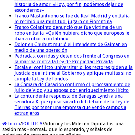
historia de amor: «Hoy, por fin, podemos dejar de
escondernos»
Franco Mastantuono se fue de Real Madrid y en Italia
lo recibió una multitud: jugará en Fiorentina
Franco Colapinto denunció que fue víctima de un
robo en Italia: «Quién hubiera dicho que europeos le
iban a robar a un latino»
Dolor en Chubut: murió el intendente de Gaiman en
medio de una operación
Pedradas, corridas y detenidos frente al Congreso en
la marcha contra la Ley de Propiedad Privada
Escala el conflicto universitario: los rectores piden a la
Justicia que intime al Gobierno y aplique multas si no
cumple la Ley de Fondos
La Cámara de Casación confirmó el procesamiento de
Julio de Vido y su esposa por enriquecimiento ilícito
La contundente respuesta de Benegas Lynch a una
senadora K que quiso sacarlo del debate de la Ley de
Tierras por tener una empresa que vende campos a
extranjeros
Inicio
/
POLITICA
/
Adorni y los Milei en Diputados: una
sesión más «normal» que lo esperado, y señales de