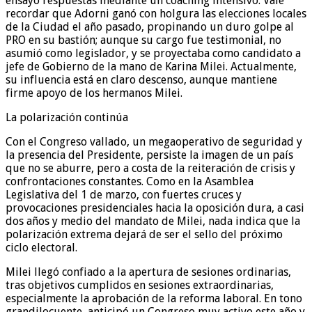
ensayó respuestas mediante un coaching intensivo. Vale
recordar que Adorni ganó con holgura las elecciones locales
de la Ciudad el año pasado, propinando un duro golpe al
PRO en su bastión; aunque su cargo fue testimonial, no
asumió como legislador, y se proyectaba como candidato a
jefe de Gobierno de la mano de Karina Milei. Actualmente,
su influencia está en claro descenso, aunque mantiene
firme apoyo de los hermanos Milei.
La polarización continúa
Con el Congreso vallado, un megaoperativo de seguridad y
la presencia del Presidente, persiste la imagen de un país
que no se aburre, pero a costa de la reiteración de crisis y
confrontaciones constantes. Como en la Asamblea
Legislativa del 1 de marzo, con fuertes cruces y
provocaciones presidenciales hacia la oposición dura, a casi
dos años y medio del mandato de Milei, nada indica que la
polarización extrema dejará de ser el sello del próximo
ciclo electoral.
Milei llegó confiado a la apertura de sesiones ordinarias,
tras objetivos cumplidos en sesiones extraordinarias,
especialmente la aprobación de la reforma laboral. En tono
grandilocuente, anticipó un Congreso muy activo este año y