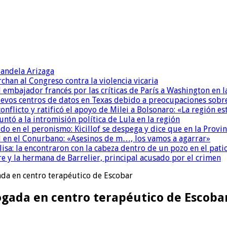
andela Arizaga
chan al Congreso contra la violencia vicaria
l embajador francés por las críticas de París a Washington en 
uevos centros de datos en Texas debido a preocupaciones sobr
conflicto y ratificó el apoyo de Milei a Bolsonaro: «La región
untó a la intromisión política de Lula en la región
 en el peronismo: Kicillof se despega y dice que en la Provinc
 en el Conurbano: «Asesinos de m…, los vamos a agarrar»
isa: la encontraron con la cabeza dentro de un pozo en el pati
re y la hermana de Barrelier, principal acusado por el crimen
da en centro terapéutico de Escobar
gada en centro terapéutico de Escoba