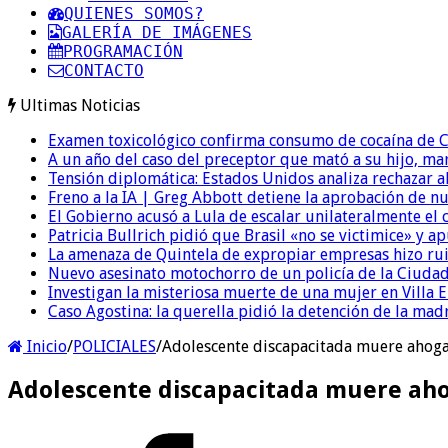
QUIENES SOMOS?
GALERÍA DE IMÁGENES
PROGRAMACIÓN
CONTACTO
Ultimas Noticias
Examen toxicológico confirma consumo de cocaína de C
A un año del caso del preceptor que mató a su hijo, mar
Tensión diplomática: Estados Unidos analiza rechazar a
Freno a la IA | Greg Abbott detiene la aprobación de n
El Gobierno acusó a Lula de escalar unilateralmente el 
Patricia Bullrich pidió que Brasil «no se victimice» y ap
La amenaza de Quintela de expropiar empresas hizo ruido
Nuevo asesinato motochorro de un policía de la Ciudad
Investigan la misteriosa muerte de una mujer en Villa El
Caso Agostina: la querella pidió la detención de la mad
Inicio
/
POLICIALES
/
Adolescente discapacitada muere ahoga
Adolescente discapacitada muere aho