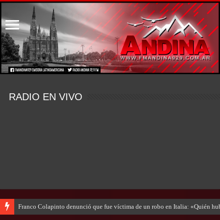
RADIO EN VIVO
Franco Colapinto denunció que fue víctima de un robo en Italia: «Quién hub