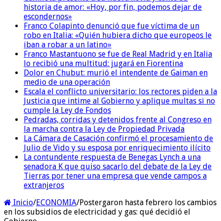
historia de amor: «Hoy, por fin, podemos dejar de
escondernos»
Franco Colapinto denunció que fue víctima de un
robo en Italia: «Quién hubiera dicho que europeos le
iban a robar a un latino»
Franco Mastantuono se fue de Real Madrid y en Italia
lo recibió una multitud: jugará en Fiorentina
Dolor en Chubut: murió el intendente de Gaiman en
medio de una operación
Escala el conflicto universitario: los rectores piden a la
Justicia que intime al Gobierno y aplique multas si no
cumple la Ley de Fondos
Pedradas, corridas y detenidos frente al Congreso en
la marcha contra la Ley de Propiedad Privada
La Cámara de Casación confirmó el procesamiento de
Julio de Vido y su esposa por enriquecimiento ilícito
La contundente respuesta de Benegas Lynch a una
senadora K que quiso sacarlo del debate de la Ley de
Tierras por tener una empresa que vende campos a
extranjeros
Inicio
/
ECONOMIA
/
Postergaron hasta febrero los cambios
en los subsidios de electricidad y gas: qué decidió el