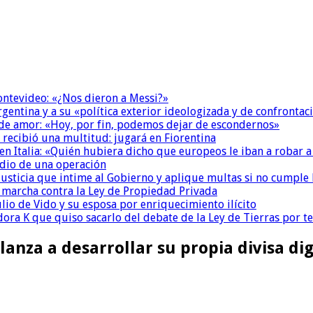
Montevideo: «¿Nos dieron a Messi?»
Argentina y a su «política exterior ideologizada y de confrontac
 de amor: «Hoy, por fin, podemos dejar de escondernos»
 recibió una multitud: jugará en Fiorentina
n Italia: «Quién hubiera dicho que europeos le iban a robar a
dio de una operación
la Justicia que intime al Gobierno y aplique multas si no cumple
a marcha contra la Ley de Propiedad Privada
io de Vido y su esposa por enriquecimiento ilícito
ora K que quiso sacarlo del debate de la Ley de Tierras por 
lanza a desarrollar su propia divisa dig