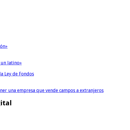
ión»
 un latino»
 la Ley de Fondos
tener una empresa que vende campos a extranjeros
ital