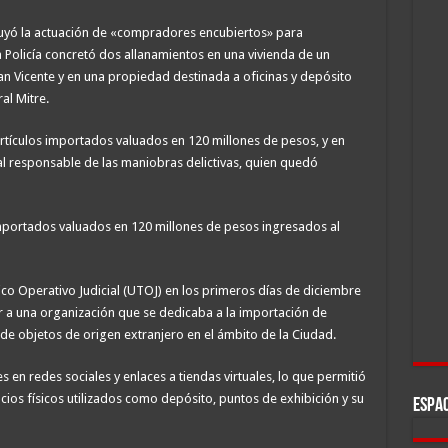
cluyó la actuación de «compradores encubiertos» para
a Policía concretó dos allanamientos en una vivienda de un
n Vicente y en una propiedad destinada a oficinas y depósito
al Mitre.
tículos importados valuados en 120 millones de pesos, y en
l responsable de las maniobras delictivas, quien quedó
 importados valuados en 120 millones de pesos ingresados al
co Operativo Judicial (UTOJ) en los primeros días de diciembre
car a una organización que se dedicaba a la importación de
 de objetos de origen extranjero en el ámbito de la Ciudad.
es en redes sociales y enlaces a tiendas virtuales, lo que permitió
acios físicos utilizados como depósito, puntos de exhibición y su
ESPAC