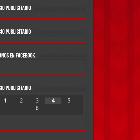
IO PUBLICITARIO
IO PUBLICITARIO
ANOS EN FACEBOOK
IO PUBLICITARIO
1
2
3
4
5
6