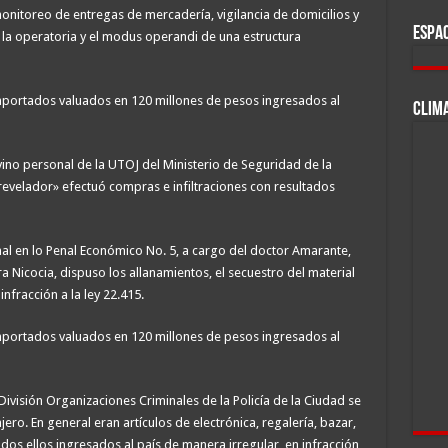
onitoreo de entregas de mercadería, vigilancia de domicilios y
ESPAC
la operatoria y el modus operandi de una estructura
 importados valuados en 120 millones de pesos ingresados al
CLIM
ervino personal de la UTOJ del Ministerio de Seguridad de la
revelador» efectuó compras e infiltraciones con resultados
al en lo Penal Económico No. 5, a cargo del doctor Amarante,
a Nicocia, dispuso los allanamientos, el secuestro del material
nfracción a la ley 22.415.
 importados valuados en 120 millones de pesos ingresados al
División Organizaciones Criminales de la Policía de la Ciudad se
ro. En general eran artículos de electrónica, regalería, bazar,
os ellos ingresados al país de manera irregular, en infracción