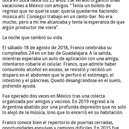
boca en boca hasta los 23 años. Ese verano organizó unas
vacaciones a México con amigos. “Tenía un boleto de
regreso que no quería usar; quería quedarme haciendo
música allí. Conseguí trabajo en un canto-bar. No era
mucho, pero a mí me alcanzaba y tenía la esperanza de que
algún productor me viera”.
La noche que cambió su vida
El sábado 18 de agosto de 2018, Franco celebraba su
cumpleaños 24 en un bar de Guadalajara. A la salida,
mientras esperaba un auto de aplicación con una amiga,
intentaron robarle el celular. Franco, que admite haber
consumido alcohol en exceso, se resistió y recibió un
disparo en el abdomen que le perforó el estómago, el
intestino y el páncreas. Quedó desangrándose en el suelo,
pidiendo ayuda.
Fue operado dos veces en México tras una colecta
organizada por amigos y vecinos. En 2019 regresó a la
Argentina abatido por una profunda depresión que no solo
lo alejó de la música, sino que lo encerró en su habitación.
Franco conoce bien el repertorio de puertas cerradas,
oportunidades esquivas y caminos difíciles. En 2015 fue