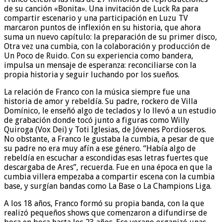
de su canción «Bonita». Una invitación de Luck Ra para
compartir escenario y una participación en Luzu TV
marcaron puntos de inflexión en su historia, que ahora
suma un nuevo capítulo: la preparación de su primer disco,
Otra vez una cumbia, con la colaboración y producción de
Un Poco de Ruido. Con su experiencia como bandera,
impulsa un mensaje de esperanza: reconciliarse con la
propia historia y seguir luchando por los sueños.
La relación de Franco con la música siempre fue una
historia de amor y rebeldía. Su padre, rockero de Villa
Domínico, le enseñó algo de teclados y lo llevó a un estudio
de grabación donde tocó junto a figuras como Willy
Quiroga (Vox Dei) y Toti Iglesias, de Jóvenes Pordioseros.
No obstante, a Franco le gustaba la cumbia, a pesar de que
su padre no era muy afín a ese género. “Había algo de
rebeldía en escuchar a escondidas esas letras fuertes que
descargaba de Ares”, recuerda. Fue en una época en que la
cumbia villera empezaba a compartir escena con la cumbia
base, y surgían bandas como La Base o La Champions Liga.
A los 18 años, Franco formó su propia banda, con la que
realizó pequeños shows que comenzaron a difundirse de