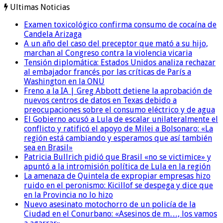
Ultimas Noticias
Examen toxicológico confirma consumo de cocaína de
Candela Arizaga
A un año del caso del preceptor que mató a su hijo,
marchan al Congreso contra la violencia vicaria
Tensión diplomática: Estados Unidos analiza rechazar
al embajador francés por las críticas de París a
Washington en la ONU
Freno a la IA | Greg Abbott detiene la aprobación de
nuevos centros de datos en Texas debido a
preocupaciones sobre el consumo eléctrico y de agua
El Gobierno acusó a Lula de escalar unilateralmente el
conflicto y ratificó el apoyo de Milei a Bolsonaro: «La
región está cambiando y esperamos que así también
sea en Brasil»
Patricia Bullrich pidió que Brasil «no se victimice» y
apuntó a la intromisión política de Lula en la región
La amenaza de Quintela de expropiar empresas hizo
ruido en el peronismo: Kicillof se despega y dice que
en la Provincia no lo hizo
Nuevo asesinato motochorro de un policía de la
Ciudad en el Conurbano: «Asesinos de m…, los vamos