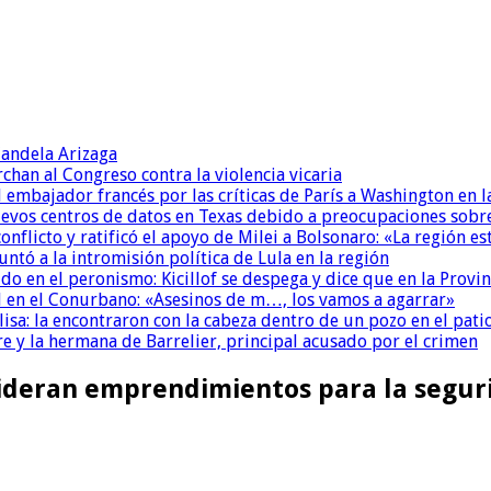
andela Arizaga
chan al Congreso contra la violencia vicaria
l embajador francés por las críticas de París a Washington en 
uevos centros de datos en Texas debido a preocupaciones sobr
conflicto y ratificó el apoyo de Milei a Bolsonaro: «La región
untó a la intromisión política de Lula en la región
 en el peronismo: Kicillof se despega y dice que en la Provinc
 en el Conurbano: «Asesinos de m…, los vamos a agarrar»
isa: la encontraron con la cabeza dentro de un pozo en el pati
re y la hermana de Barrelier, principal acusado por el crimen
deran emprendimientos para la segur