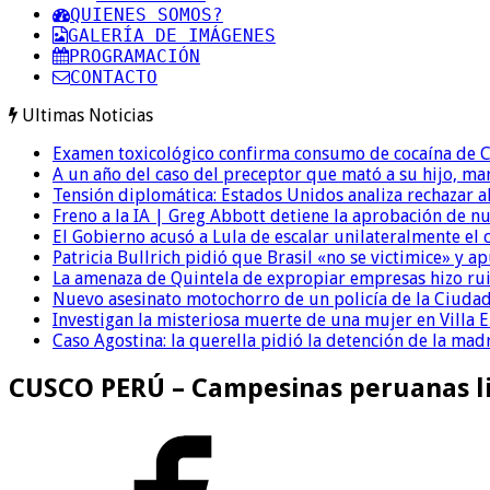
QUIENES SOMOS?
GALERÍA DE IMÁGENES
PROGRAMACIÓN
CONTACTO
Ultimas Noticias
Examen toxicológico confirma consumo de cocaína de C
A un año del caso del preceptor que mató a su hijo, mar
Tensión diplomática: Estados Unidos analiza rechazar a
Freno a la IA | Greg Abbott detiene la aprobación de n
El Gobierno acusó a Lula de escalar unilateralmente el 
Patricia Bullrich pidió que Brasil «no se victimice» y ap
La amenaza de Quintela de expropiar empresas hizo ruido
Nuevo asesinato motochorro de un policía de la Ciudad
Investigan la misteriosa muerte de una mujer en Villa El
Caso Agostina: la querella pidió la detención de la mad
CUSCO PERÚ – Campesinas peruanas li